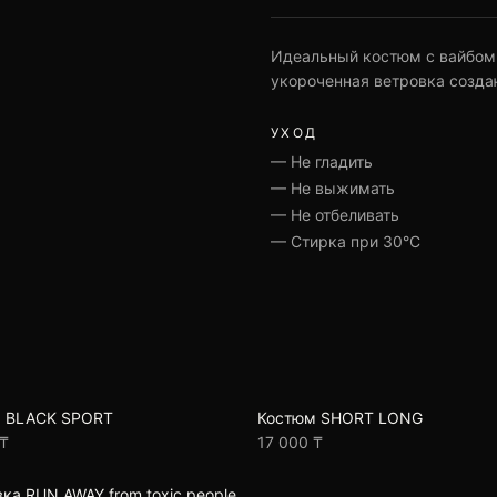
Идеальный костюм с вайбом
укороченная ветровка созда
УХОД
—
Не гладить
—
Не выжимать
—
Не отбеливать
—
Стирка при 30°C
 BLACK SPORT
Костюм SHORT LONG
 ₸
17 000 ₸
ка RUN AWAY from toxic people