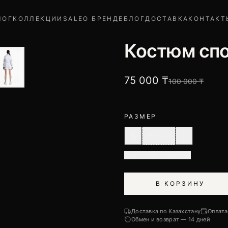
ЛОГ
КОЛЛЕКЦИИ
SALE
О БРЕНДЕ
БЛОГ
ДОСТАВКА
КОНТАКТ
Костюм сп
75 000 ₸
100 000 ₸
РАЗМЕР
M
S
L
НЕТ
Помощь с размером
В КОРЗИНУ
Доставка по Казахстану
Оплата
Обмен и возврат — 14 дней