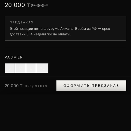
20 000 ₸
27 000 ₸
ПРЕДЗАКАЗ
Этой позиции нет в шоуруме Алматы. Везём из РФ — срок
доставки 3–4 недели после оплаты.
РАЗМЕР
S
M
L
XL
Помощь с размером
20 000 ₸
ОФОРМИТЬ ПРЕДЗАКАЗ
ПРЕДЗАКАЗ
ОФОРМИТЬ ПРЕДЗАКАЗ
ПОМОЩЬ С РАЗМЕРОМ
Доставка по Казахстану
Оплата — Kaspi, менеджер свяжется
Обмен и возврат — 14 дней
РОСТ, СМ
до 158
158–163
164–168
169–173
174–178