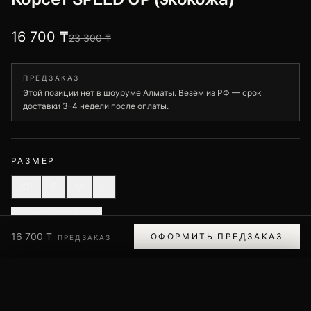
16 700 ₸
23 300 ₸
ПРЕДЗАКАЗ
Этой позиции нет в шоуруме Алматы. Везём из РФ — срок
доставки 3–4 недели после оплаты.
РАЗМЕР
XS
S
M
L
Помощь с размером
16 700 ₸
ОФОРМИТЬ ПРЕДЗАКАЗ
ПРЕДЗАКАЗ
ОФОРМИТЬ ПРЕДЗАКАЗ
ПОМОЩЬ С РАЗМЕРОМ
Доставка по Казахстану
Оплата — Kaspi, менеджер свяжется
Обмен и возврат — 14 дней